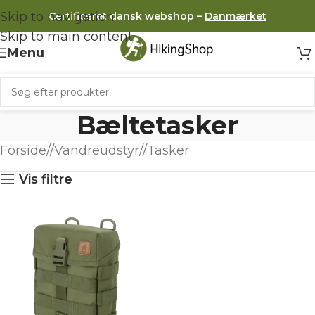
Skip to navigation
Certificeret dansk webshop –
Danmærket
Skip to main content
Menu
Bæltetasker
Forside
/
Vandreudstyr
/
Tasker
Vis filtre