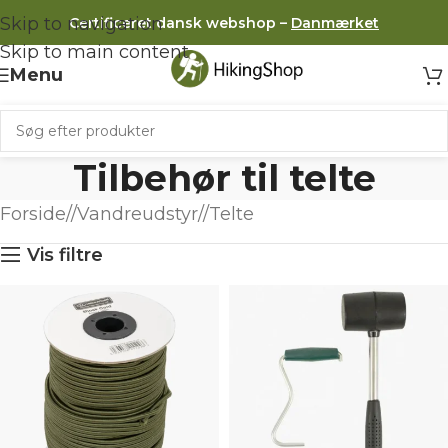
Skip to navigation
Certificeret dansk webshop –
Danmærket
Skip to main content
Menu
Tilbehør til telte
Forside
/
Vandreudstyr
/
Telte
Vis filtre