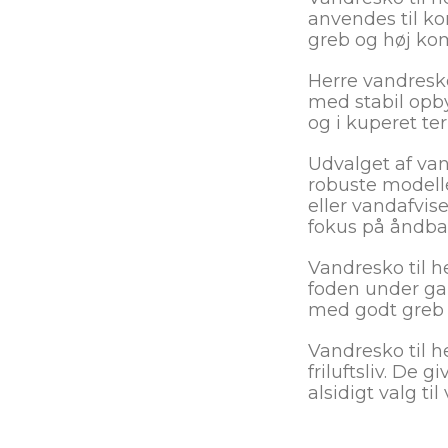
anvendes til ko
greb og høj kom
Herre vandresko
med stabil opby
og i kuperet ter
Udvalget af van
robuste modelle
eller vandafvis
fokus på åndbarh
Vandresko til h
foden under ga
med godt greb s
Vandresko til h
friluftsliv. De 
alsidigt valg ti