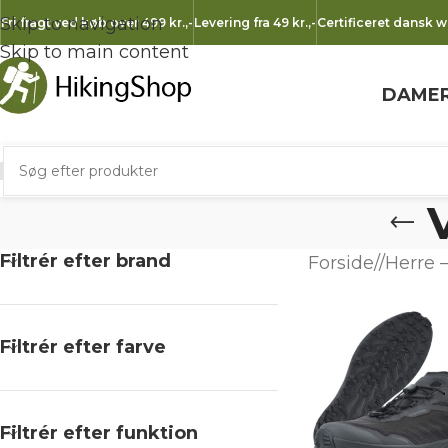
Skip to navigation
Fri fragt ved køb over 499 kr.
,-
Levering fra 49 kr.
,-
Certificeret dansk 
Skip to main content
DAME
Filtrér efter brand
Forside
/
Herre –
Filtrér efter farve
Filtrér efter funktion