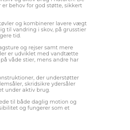
er behov for god støtte, sikkert
estøvler og kombinerer lavere vægt
til vandring i skov, på grusstier
gere tid.
dagsture og rejser samt mere
ler er udviklet med vandtætte
 på våde stier, mens andre har
nstruktioner, der understøtter
msåler, skridsikre ydersåler
et under aktiv brug.
ede til både daglig motion og
sibilitet og fungerer som et