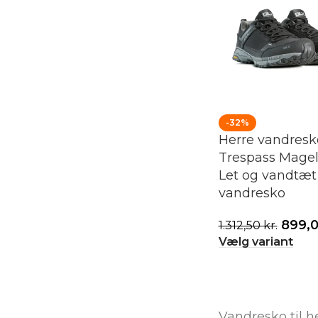
-32%
Herre vandresk
Trespass Magel
Let og vandtæt
vandresko
899,
1.312,50
kr.
Vælg variant
Vandresko til he