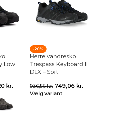
-20%
ko
Herre vandresko
ey Low
Trespass Keyboard II
DLX – Sort
20
kr.
749,06
kr.
936,56
kr.
Vælg variant