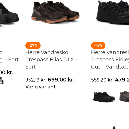
-27%
-14%
o
Herre vandresko
Herre vandres
g – Sort
Trespass Elias DLX –
Trespass Finl
Sort
Cut – Vandtæt
,00
kr.
å
699,00
kr.
479,
952,19
kr.
559,20
kr.
Vælg variant
Vælg variant