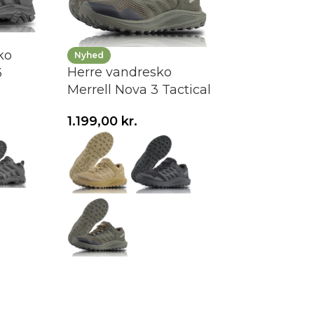
ko
Nyhed
Herre vandresko
3
Merrell Nova 3 Tactical
1.199,00
kr.
Vælg variant