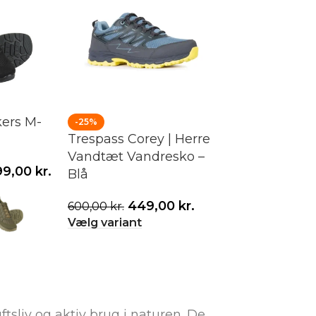
kers M-
-25%
Trespass Corey | Herre
Vandtæt Vandresko –
99,00
kr.
Blå
449,00
kr.
600,00
kr.
Vælg variant
uftsliv og aktiv brug i naturen. De