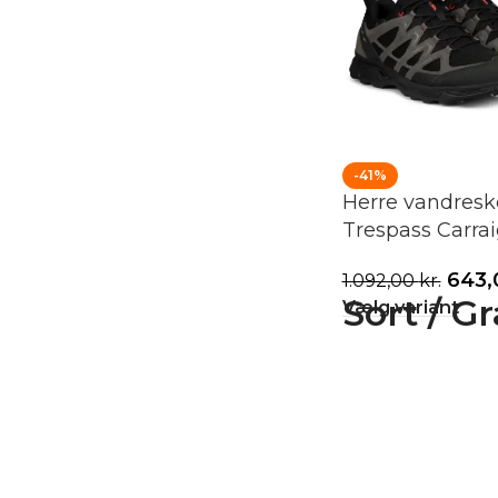
-41%
Herre vandresk
Trespass Carrai
643
1.092,00
kr.
Sort / Gr
Vælg variant