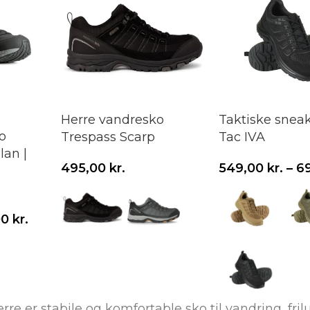
Herre vandresko
Taktiske snea
o
Trespass Scarp
Tac IVA
lan |
495,00
kr.
549,00
kr.
–
6
Vælg variant
Vælg variant
00
kr.
rre er stabile og komfortable sko til vandring, fril