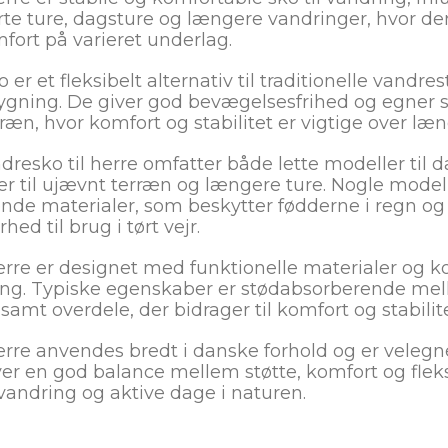
rte ture, dagsture og længere vandringer, hvor der 
fort på varieret underlag.
 er et fleksibelt alternativ til traditionelle vandr
gning. De giver god bevægelsesfrihed og egner sig 
ræn, hvor komfort og stabilitet er vigtige over læn
dresko til herre omfatter både lette modeller til 
r til ujævnt terræn og længere ture. Nogle model
ende materialer, som beskytter fødderne i regn og
ed til brug i tørt vejr.
erre er designet med funktionelle materialer og ko
ng. Typiske egenskaber er stødabsorberende melle
amt overdele, der bidrager til komfort og stabilit
erre anvendes bredt i danske forhold og er velegn
giver en god balance mellem støtte, komfort og flek
l vandring og aktive dage i naturen.