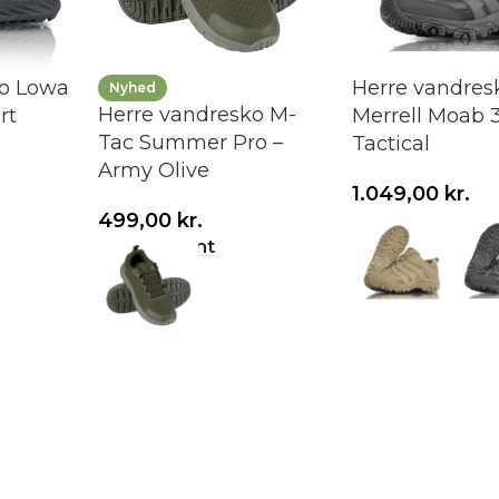
ko Lowa
Herre vandres
Nyhed
Herre vandresko M-
rt
Merrell Moab 
Tac Summer Pro –
Tactical
Army Olive
1.049,00
kr.
499,00
kr.
Vælg variant
Vælg variant