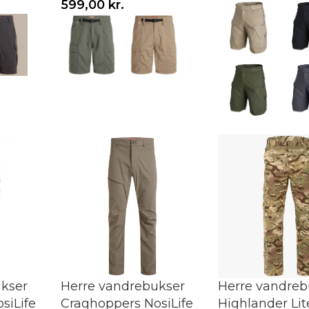
Vælg variant
599,00
kr.
Vælg variant
kser
Herre vandrebukser
Herre vandreb
siLife
Craghoppers NosiLife
Highlander Lit