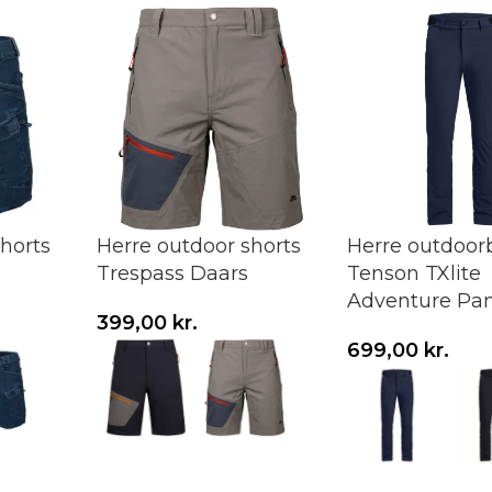
horts
Herre outdoor shorts
Herre outdoor
Trespass Daars
Tenson TXlite
Adventure Pan
399,00
kr.
Vælg variant
699,00
kr.
Vælg variant