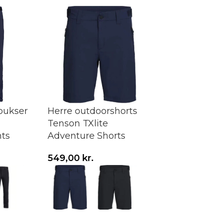
bukser
Herre outdoorshorts
Tenson TXlite
ts
Adventure Shorts
549,00
kr.
Vælg variant