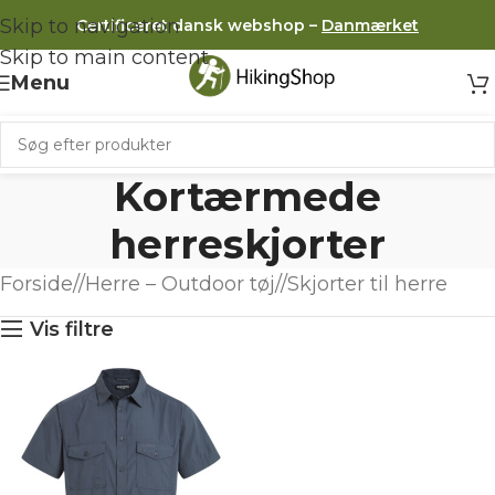
Skip to navigation
Certificeret dansk webshop –
Danmærket
Skip to main content
Menu
Kortærmede
herreskjorter
Forside
/
Herre – Outdoor tøj
/
Skjorter til herre
Vis filtre