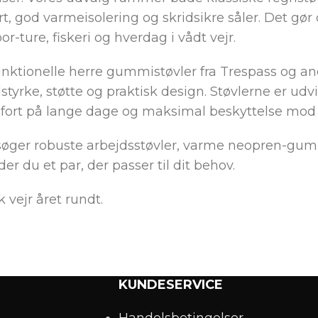
, god varmeisolering og skridsikre såler. Det gør d
oor-ture, fiskeri og hverdag i vådt vejr.
unktionelle herre gummistøvler fra
Trespass
og an
tyrke, støtte og praktisk design. Støvlerne er udvikl
mfort på lange dage og maksimal beskyttelse mod 
ger robuste arbejdsstøvler, varme neopren-gummist
der du et par, der passer til dit behov.
k vejr året rundt.
KUNDESERVICE
Handelsbetingelser