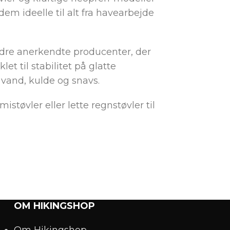
em ideelle til alt fra havearbejde
dre anerkendte producenter, der
et til stabilitet på glatte
vand, kulde og snavs.
øvler eller lette regnstøvler til
OM HIKINGSHOP
Om Hikingshop