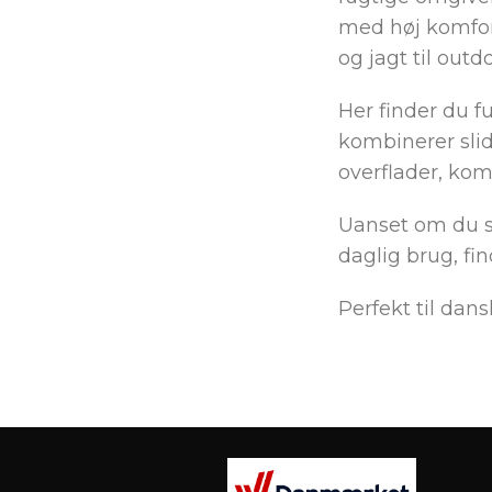
med høj komfort
og jagt til outd
Her finder du f
kombinerer slids
overflader, ko
Uanset om du sø
daglig brug, fin
Perfekt til dans