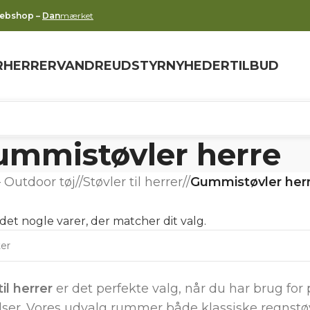
webshop –
Dan
mærket
R
HERRER
VANDREUDSTYR
NYHEDER
TILBUD
mmistøvler herre
 Outdoor tøj
/
Støvler til herrer
/
Gummistøvler her
det nogle varer, der matcher dit valg.
il herrer
er det perfekte valg, når du har brug for 
lser. Vores udvalg rummer både klassiske regnstø