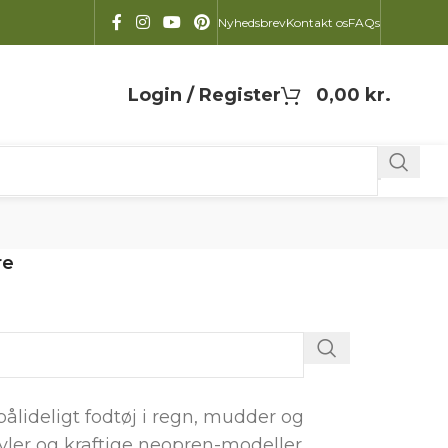
Nyhedsbrev
Kontakt os
FAQs
Login / Register
0,00
kr.
re
pålideligt fodtøj i regn, mudder og
vler og kraftige neopren-modeller