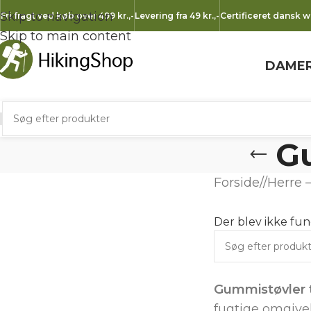
Skip to navigation
Fri fragt ved køb over 499 kr.
,-
Levering fra 49 kr.
,-
Certificeret dansk 
Skip to main content
DAME
Gu
Forside
/
Herre –
Der blev ikke fun
Gummistøvler t
fugtige omgive