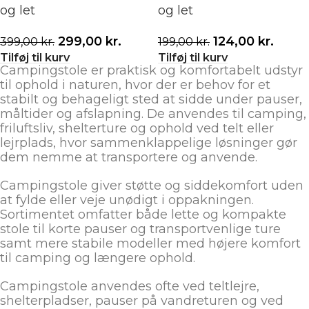
og let
og let
299,00
kr.
124,00
kr.
399,00
kr.
199,00
kr.
Tilføj til kurv
Tilføj til kurv
Campingstole er praktisk og komfortabelt udstyr
til ophold i naturen, hvor der er behov for et
stabilt og behageligt sted at sidde under pauser,
måltider og afslapning. De anvendes til camping,
friluftsliv, shelterture og ophold ved telt eller
lejrplads, hvor sammenklappelige løsninger gør
dem nemme at transportere og anvende.
Campingstole giver støtte og siddekomfort uden
at fylde eller veje unødigt i oppakningen.
Sortimentet omfatter både lette og kompakte
stole til korte pauser og transportvenlige ture
samt mere stabile modeller med højere komfort
til camping og længere ophold.
Campingstole anvendes ofte ved teltlejre,
shelterpladser, pauser på vandreturen og ved