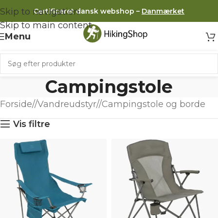
Skip to navigation
Certificeret dansk webshop –
Danmærket
Skip to main content
Menu
Campingstole
Forside
/
Vandreudstyr
/
Campingstole og borde
Vis filtre