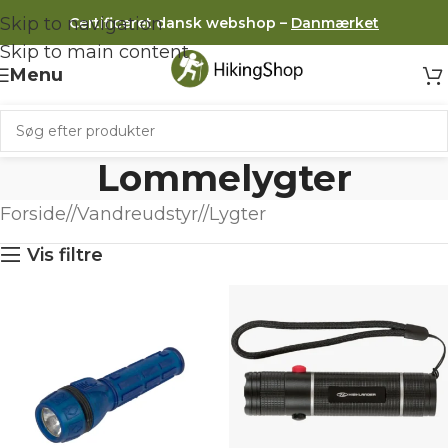
Skip to navigation
Certificeret dansk webshop –
Danmærket
Skip to main content
Menu
Lommelygter
Forside
/
Vandreudstyr
/
Lygter
Vis filtre