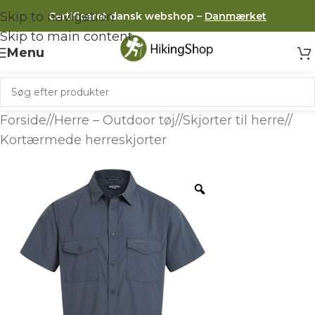
Skip to navigation
Certificeret dansk webshop –
Danmærket
Skip to main content
Menu
Forside
/
Herre – Outdoor tøj
/
Skjorter til herre
/
Kortærmede herreskjorter