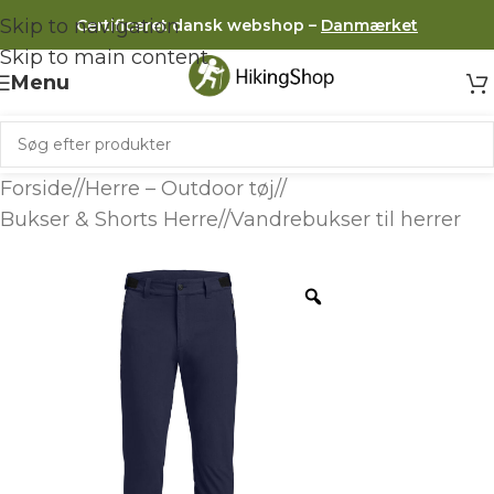
Skip to navigation
Certificeret dansk webshop –
Danmærket
Skip to main content
Menu
Forside
/
Herre – Outdoor tøj
/
Bukser & Shorts Herre
/
Vandrebukser til herrer