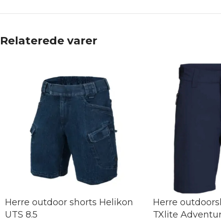
Relaterede varer
Herre outdoor shorts Helikon
Herre outdoors
UTS 8.5
TXlite Adventu