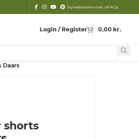
Nyhedsbrev
Kontakt os
FAQs
Login / Register
0,00
kr.
s Daars
 shorts
rs