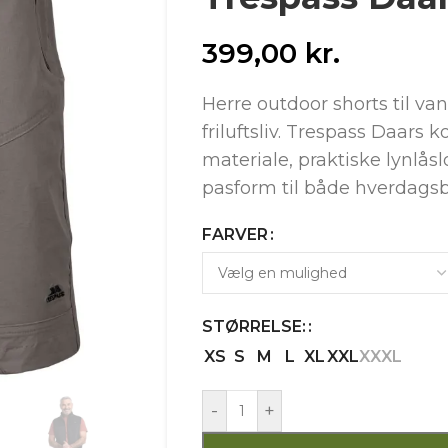
399,00
kr.
Herre outdoor shorts til van
friluftsliv. Trespass Daars
materiale, praktiske lynlå
pasform til både hverdagsb
FARVER
STØRRELSE:
XS
S
M
L
XL
XXL
XXXL
-
+