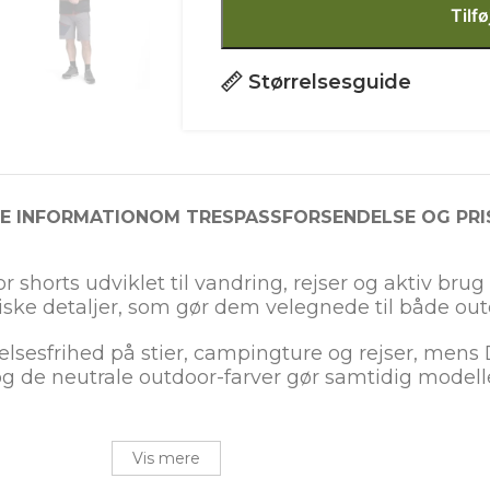
Tilfø
Størrelsesguide
RE INFORMATION
OM TRESPASS
FORSENDELSE OG PRI
 shorts udviklet til vandring, rejser og aktiv brug
iske detaljer, som gør dem velegnede til både ou
gelsesfrihed på stier, campingture og rejser, m
og de neutrale outdoor-farver gør samtidig model
Vis mere