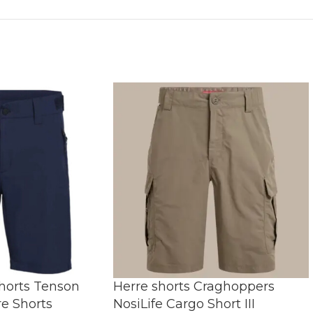
horts Tenson
Herre shorts Craghoppers
re Shorts
NosiLife Cargo Short III