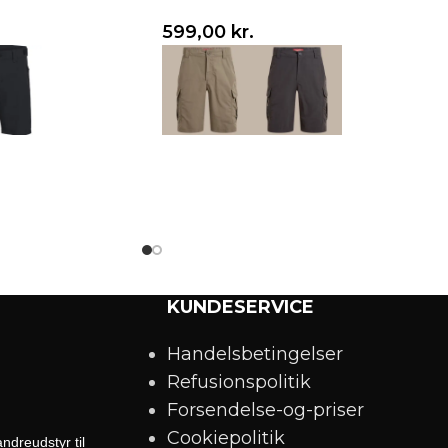
599,00
kr.
Vælg variant
KUNDESERVICE
Handelsbetingelser
Refusionspolitik
Forsendelse-og-priser
Cookiepolitik
ndreudstyr til