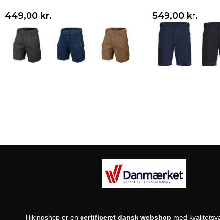
449,00
kr.
549,00
kr.
Vælg variant
Vælg variant
Hikingshop er en
certificeret dansk webshop
med kvalitetsva