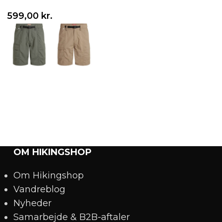
599,00
kr.
399,00
kr.
Vælg variant
Vælg variant
OM HIKINGSHOP
Om Hikingshop
Vandreblog
Nyheder
Samarbejde & B2B-aftaler