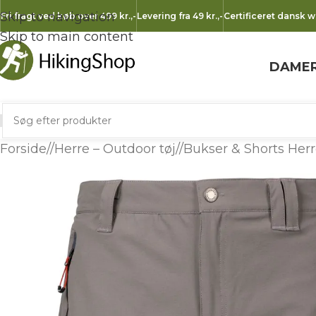
Skip to navigation
Fri fragt ved køb over 499 kr.
,-
Levering fra 49 kr.
,-
Certificeret dansk 
Skip to main content
DAME
Forside
/
Herre – Outdoor tøj
/
Bukser & Shorts Her