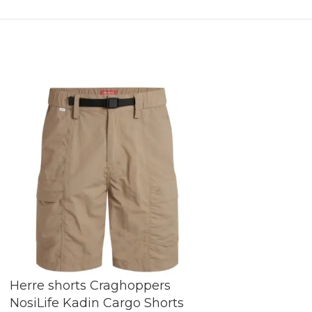
Herre shorts Craghoppers
Herre shorts H
NosiLife Kadin Cargo Shorts
Urban Tactical 