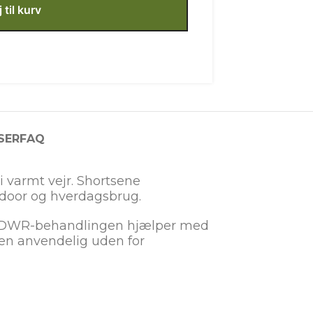
j til kurv
SER
FAQ
 i varmt vejr. Shortsene
tdoor og hverdagsbrug.
ens DWR-behandlingen hjælper med
len anvendelig uden for