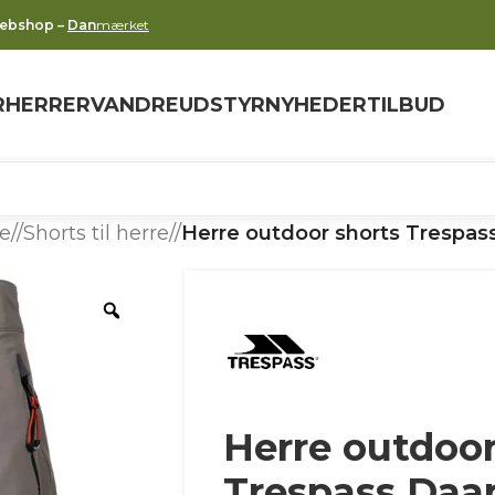
webshop –
Dan
mærket
R
HERRER
VANDREUDSTYR
NYHEDER
TILBUD
re
/
Shorts til herre
/
Herre outdoor shorts Trespas
Herre outdoor
Trespass Daa