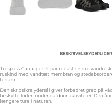
BESKRIVELSE
YDERLIGE
Trespass Carraig er et par robuste herre vandresko 
ruskind med vandtæt membran og stødabsorberend
terræn.
Den skridsikre ydersål giver forbedret greb på 
beskytte foden under outdoor aktiviteter. Den ån
længere ture i naturen.