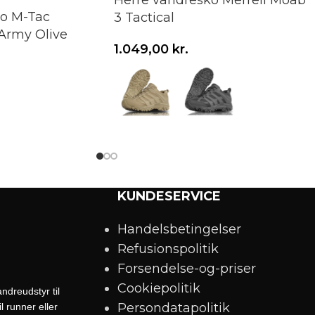
Herre vandresko Merrell Moab
ko M-Tac
3 Tactical
Army Olive
1.049,00
kr.
Vælg variant
KUNDESERVICE
Handelsbetingelser
Refusionspolitik
Forsendelse-og-priser
Cookiepolitik
ndreudstyr til
Persondatapolitik
 runner eller