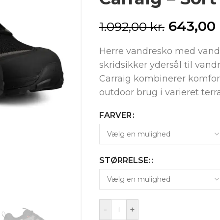
643,00
1.092,00
kr.
Herre vandresko med vand
skridsikker ydersål til vandr
Carraig kombinerer komfort,
outdoor brug i varieret terr
FARVER
STØRRELSE:
-
+