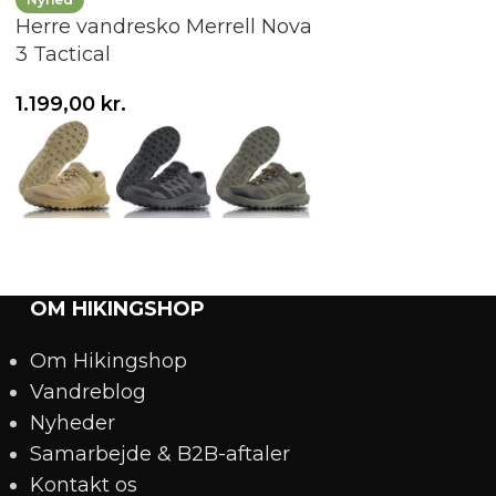
Herre vandresko Merrell Nova
Herre vandres
3 Tactical
Elias DLX – Sor
1.199,00
kr.
699,
952,19
kr.
Vælg variant
Vælg variant
OM HIKINGSHOP
Om Hikingshop
Vandreblog
Nyheder
Samarbejde & B2B-aftaler
Kontakt os