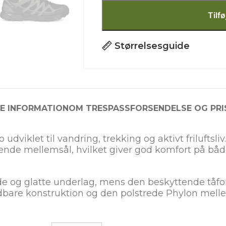
Tilfø
Størrelsesguide
RE INFORMATION
OM TRESPASS
FORSENDELSE OG PRI
udviklet til vandring, trekking og aktivt friluftsl
e mellemsål, hvilket giver god komfort på både 
våde og glatte underlag, mens den beskyttende tå
dbare konstruktion og den polstrede Phylon melle