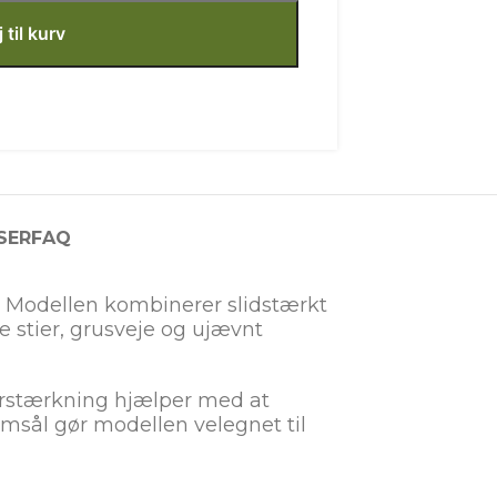
j til kurv
SER
FAQ
iv. Modellen kombinerer slidstærkt
stier, grusveje og ujævnt
forstærkning hjælper med at
msål gør modellen velegnet til