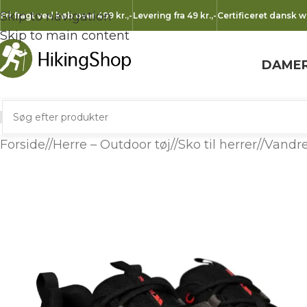
Skip to navigation
Fri fragt ved køb over 499 kr.
,-
Levering fra 49 kr.
,-
Certificeret dansk 
Skip to main content
DAME
Forside
/
Herre – Outdoor tøj
/
Sko til herrer
/
Vandre