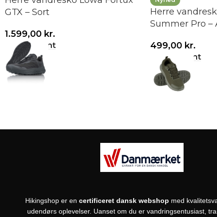
Herre vandresko Lowa Fortux
Herre vandres
GTX – Sort
Summer Pro – 
1.599,00
kr.
499,00
kr.
Vælg variant
Vælg variant
Hikingshop er en
certificeret dansk webshop
med kvalitetsva
udendørs oplevelser. Uanset om du er vandringsentusiast, trail