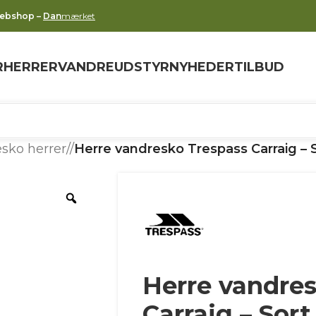
webshop –
Dan
mærket
R
HERRER
VANDREUDSTYR
NYHEDER
TILBUD
sko herrer
/
Herre vandresko Trespass Carraig – 
Herre vandre
Carraig – Sort