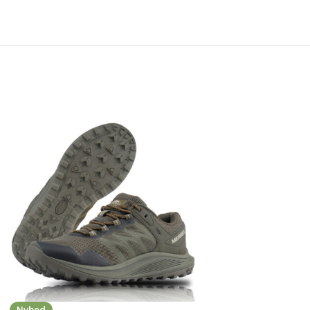
Nyhed
-27%