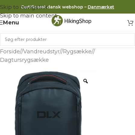
Skip to navigation
Certificeret dansk webshop –
Danmærket
Skip to main content
Menu
Forside
/
Vandreudstyr
/
Rygsække
/
Dagtursrygsække