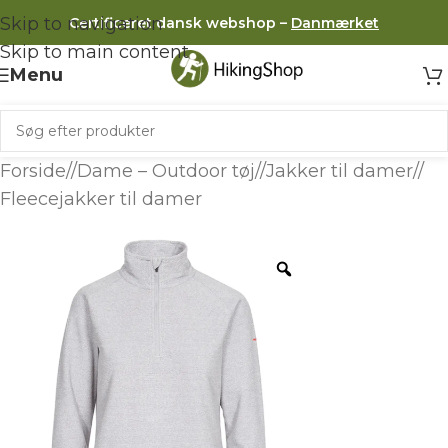
Skip to navigation
Certificeret dansk webshop –
Danmærket
Skip to main content
Menu
Forside
/
Dame – Outdoor tøj
/
Jakker til damer
/
Fleecejakker til damer