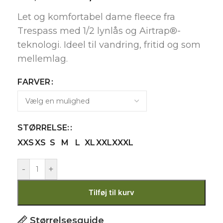
Let og komfortabel dame fleece fra
Trespass med 1/2 lynlås og Airtrap®-
teknologi. Ideel til vandring, fritid og som
mellemlag.
FARVER
STØRRELSE:
XXS
XS
S
M
L
XL
XXL
XXXL
-
+
Tilføj til kurv
Størrelsesguide