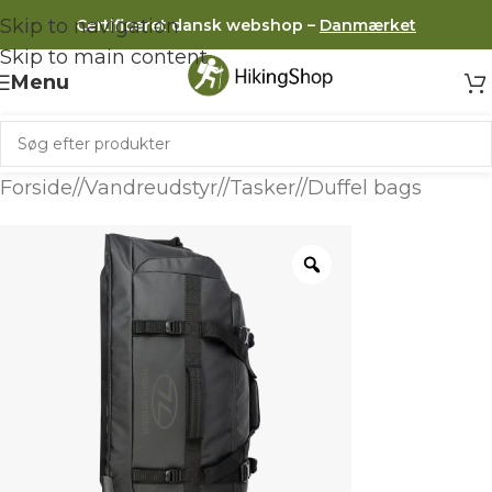
Skip to navigation
Certificeret dansk webshop –
Danmærket
Skip to main content
Menu
Forside
/
Vandreudstyr
/
Tasker
/
Duffel bags