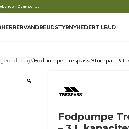
webshop –
Dan
mærket
R
HERRER
VANDREUDSTYR
NYHEDER
TILBUD
ggeunderlag
/
Fodpumpe Trespass Stompa – 3 L k
Fodpumpe Tr
– 3 L kapacite