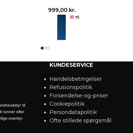
999,00
kr.
Vælg variant
KUNDESERVICE
Handelsbetingelser
Refusionspolitik
Forsendelse-og-priser
Cookiepolitik
ndreudstyr til
Persondatapolitik
 runner eller
lige eventyr.
Ofte stillede spørgsmål