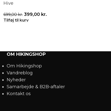
Hive
– Blå
399,00
kr.
189,
699,00
kr.
300,00
kr.
Tilføj til kurv
Tilføj til kurv
OM HIKINGSHOP
Om Hikingshop
Vandreblog
Nyheder
Samarbejde & B2B-aftaler
Kontakt os