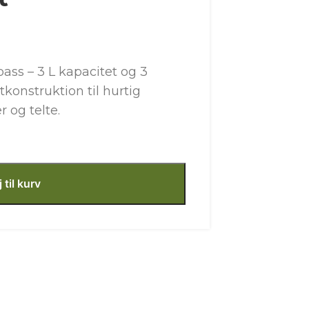
ass – 3 L kapacitet og 3
tkonstruktion til hurtig
 og telte.
j til kurv