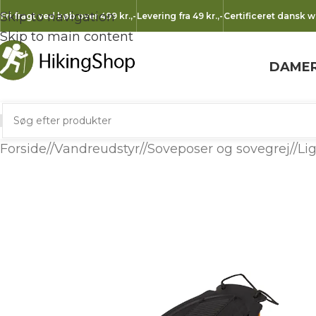
Skip to navigation
Fri fragt ved køb over 499 kr.
,-
Levering fra 49 kr.
,-
Certificeret dansk 
Skip to main content
DAME
Forside
/
Vandreudstyr
/
Soveposer og sovegrej
/
Li