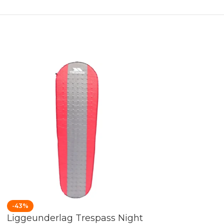
-43%
-37%
Liggeunderlag Trespass Night
Liggeunderlag