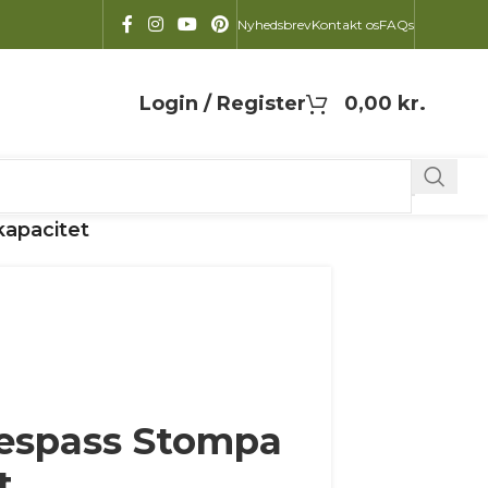
Nyhedsbrev
Kontakt os
FAQs
Login / Register
0,00
kr.
apacitet
espass Stompa
t