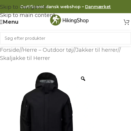
Skip to navigation
Certificeret dansk webshop –
Danmærket
Skip to main content
Menu
Forside
/
Herre – Outdoor tøj
/
Jakker til herrer
/
Skaljakke til Herrer