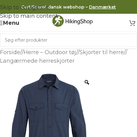
Skip to navigation
Certificeret dansk webshop –
Danmærket
Skip to main content
Menu
Forside
/
Herre – Outdoor tøj
/
Skjorter til herre
/
Langærmede herreskjorter