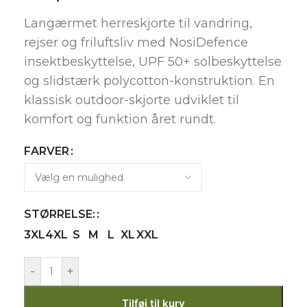
Langærmet herreskjorte til vandring,
rejser og friluftsliv med NosiDefence
insektbeskyttelse, UPF 50+ solbeskyttelse
og slidstærk polycotton-konstruktion. En
klassisk outdoor-skjorte udviklet til
komfort og funktion året rundt.
FARVER
STØRRELSE:
3XL
4XL
S
M
L
XL
XXL
-
+
Tilføj til kurv