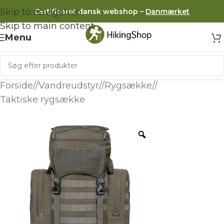
Skip to navigation
Certificeret dansk webshop –
Danmærket
Skip to main content
Menu
Forside
/
Vandreudstyr
/
Rygsække
/
Taktiske rygsække