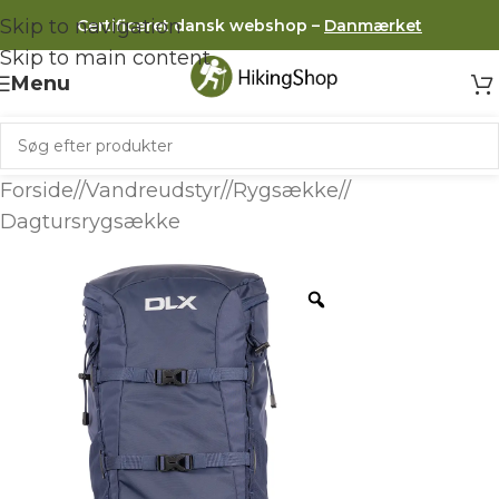
Skip to navigation
Certificeret dansk webshop –
Danmærket
Skip to main content
Menu
Forside
/
Vandreudstyr
/
Rygsække
/
Dagtursrygsække