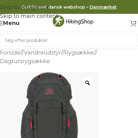
Skip to navigation
Certificeret dansk webshop –
Danmærket
Skip to main content
Menu
Forside
/
Vandreudstyr
/
Rygsække
/
Dagtursrygsække