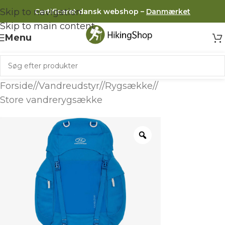
Skip to navigation
Certificeret dansk webshop –
Danmærket
Skip to main content
Menu
Forside
/
Vandreudstyr
/
Rygsække
/
Store vandrerygsække