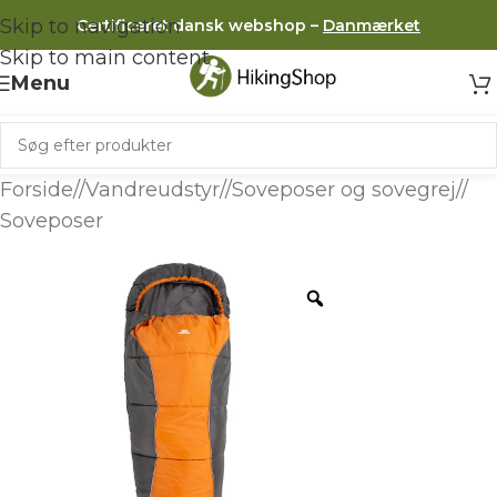
Skip to navigation
Certificeret dansk webshop –
Danmærket
Skip to main content
Menu
Forside
/
Vandreudstyr
/
Soveposer og sovegrej
/
Soveposer