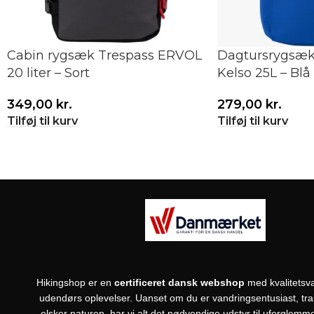
Cabin rygsæk Trespass ERVOL
Dagtursrygsæk
20 liter – Sort
Kelso 25L – Blå
349,00
kr.
279,00
kr.
Tilføj til kurv
Tilføj til kurv
Hikingshop er en
certificeret dansk webshop
med kvalitetsva
udendørs oplevelser. Uanset om du er vandringsentusiast, trail
elsker naturen, har vi alt det nødvendige udstyr til uforglemme