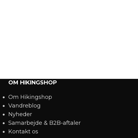
OM HIKINGSHOP
Om Hikingshop
Vandreblog
Nyheder
Samarbejde & B2B-aftaler
Kontakt os