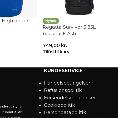
 Highlander
Nyhed
Regatta Survivor 5 85L
backpack Ash
749,00
kr.
Tilføj til kurv
KUNDESERVICE
Handelsbetingelser
Refusionspolitik
Forsendelse-og-priser
Cookiepolitik
ndreudstyr til
Persondatapolitik
 runner eller
lige eventyr.