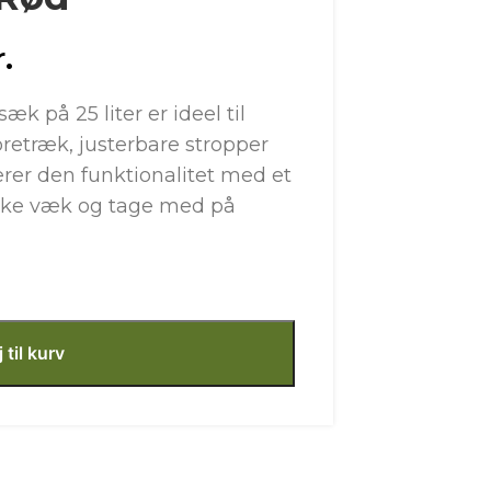
r.
k på 25 liter er ideel til
retræk, justerbare stropper
er den funktionalitet med et
kke væk og tage med på
j til kurv