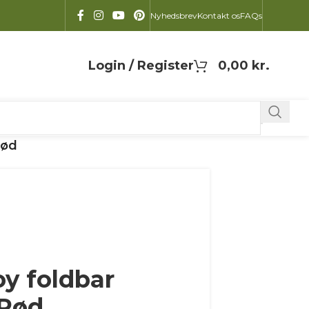
Nyhedsbrev
Kontakt os
FAQs
Login / Register
0,00
kr.
Rød
y foldbar
 Rød