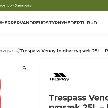
webshop –
Dan
mærket
R
HERRER
VANDREUDSTYR
NYHEDER
TILBUD
erygsæk
/
Trespass Venoy foldbar rygsæk 25L – 
Trespass Veno
rygsæk 25L –