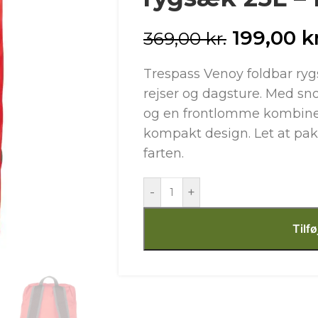
199,00
k
369,00
kr.
Trespass Venoy foldbar rygsæ
rejser og dagsture. Med sno
og en frontlomme kombiner
kompakt design. Let at pa
farten.
-
+
Tilfø