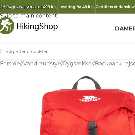
Skip to navigation
Fri fragt ved køb over 499 kr.
,-
Levering fra 49 kr.
,-
Certificeret dansk 
Skip to main content
DAME
Forside
/
Vandreudstyr
/
Rygsække
/
Backpack rejs