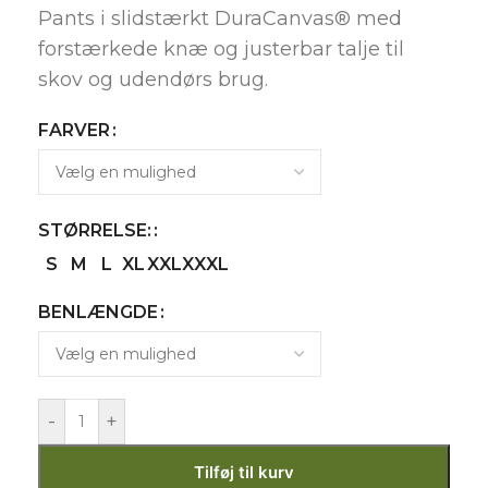
Pants i slidstærkt DuraCanvas® med
forstærkede knæ og justerbar talje til
skov og udendørs brug.
FARVER
STØRRELSE:
S
M
L
XL
XXL
XXXL
BENLÆNGDE
-
+
Tilføj til kurv