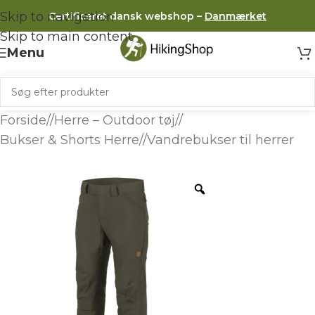
Skip to navigation
Certificeret dansk webshop –
Danmærket
Skip to main content
Menu
Forside
/
Herre – Outdoor tøj
/
Bukser & Shorts Herre
/
Vandrebukser til herrer