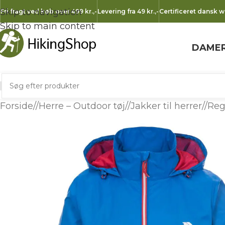
Skip to navigation
Fri fragt ved køb over 499 kr.
,-
Levering fra 49 kr.
,-
Certificeret dansk 
Skip to main content
DAME
Forside
/
Herre – Outdoor tøj
/
Jakker til herrer
/
Reg