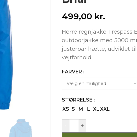
499,00
kr.
Herre regnjakke Trespass B
outdoorjakke med 5000 mm
justerbar hætte, udviklet til
vejrforhold.
FARVER
STØRRELSE:
XS
S
M
L
XL
XXL
-
+