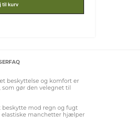
j til kurv
SER
FAQ
æt beskyttelse og komfort er
, som gør den velegnet til
 beskytte mod regn og fugt
g elastiske manchetter hjælper