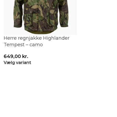
Herre regnjakke Highlander
Herre regnjak
Tempest – camo
Corvo | Vandtæ
649,00
kr.
399,00
kr.
Vælg variant
Vælg variant