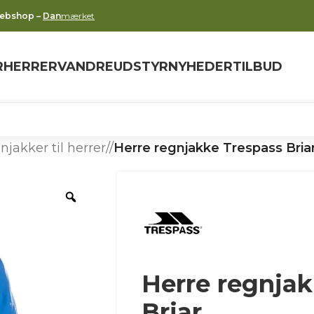
webshop –
Dan
mærket
R
HERRER
VANDREUDSTYR
NYHEDER
TILBUD
njakker til herrer
/
Herre regnjakke Trespass Bria
Herre regnjak
Briar