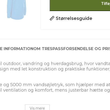
Tilfø
Størrelsesguide
RE INFORMATION
OM TRESPASS
FORSENDELSE OG PRI
 til outdoor, vandring og hverdagsbrug, hvor vandt
sign med let konstruktion og praktiske funktioner
le og 5000 mm vandsøjletryk, som hjælper med at
il ventilation og komfort, mens justerbar hætte o
Vis mere