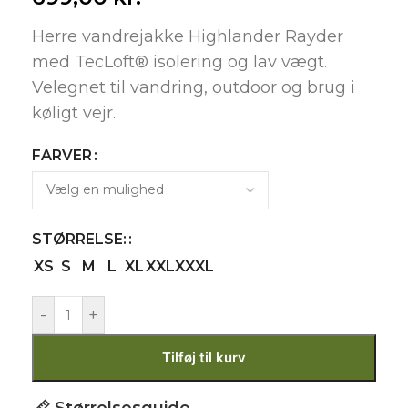
Herre vandrejakke Highlander Rayder
med TecLoft® isolering og lav vægt.
Velegnet til vandring, outdoor og brug i
køligt vejr.
FARVER
STØRRELSE:
XS
S
M
L
XL
XXL
XXXL
-
+
Tilføj til kurv