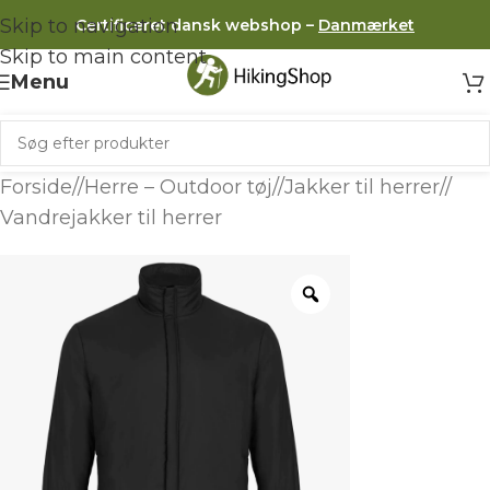
Skip to navigation
Certificeret dansk webshop –
Danmærket
Skip to main content
Menu
Forside
/
Herre – Outdoor tøj
/
Jakker til herrer
/
Vandrejakker til herrer