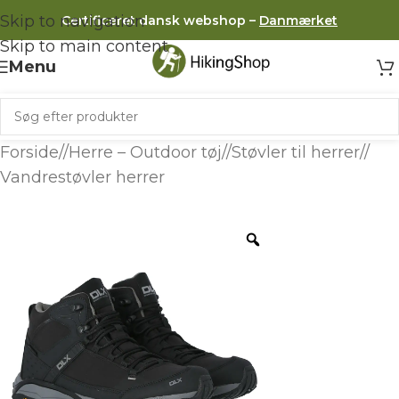
Skip to navigation
Certificeret dansk webshop –
Danmærket
Skip to main content
Menu
Forside
/
Herre – Outdoor tøj
/
Støvler til herrer
/
Vandrestøvler herrer