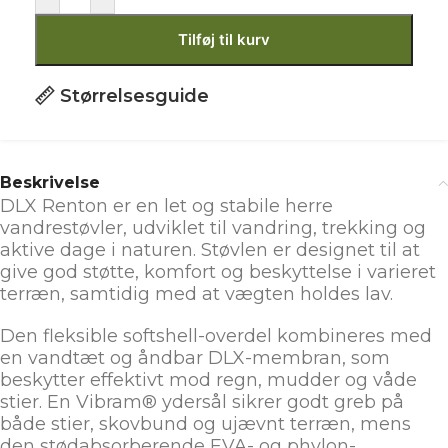
Tilføj til kurv
Størrelsesguide
Beskrivelse
DLX Renton er en let og stabile herre
vandrestøvler, udviklet til vandring, trekking og
aktive dage i naturen. Støvlen er designet til at
give god støtte, komfort og beskyttelse i varieret
terræn, samtidig med at vægten holdes lav.
Den fleksible softshell-overdel kombineres med
en vandtæt og åndbar DLX-membran, som
beskytter effektivt mod regn, mudder og våde
stier. En Vibram® ydersål sikrer godt greb på
både stier, skovbund og ujævnt terræn, mens
den stødabsorberende EVA- og phylon-