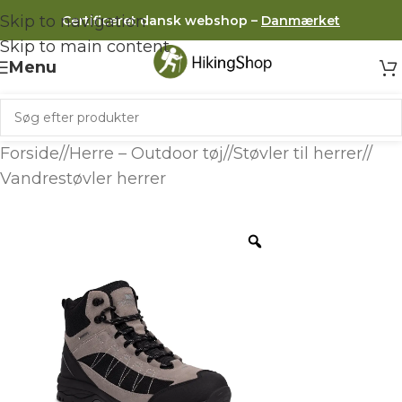
Skip to navigation
Certificeret dansk webshop –
Danmærket
Skip to main content
Menu
Forside
/
Herre – Outdoor tøj
/
Støvler til herrer
/
Vandrestøvler herrer